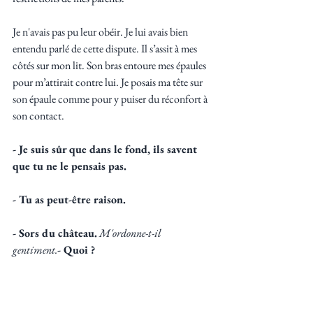
Je n'avais pas pu leur obéir. Je lui avais bien 
entendu parlé de cette dispute. Il s’assit à mes 
côtés sur mon lit. Son bras entoure mes épaules 
pour m’attirait contre lui. Je posais ma tête sur 
son épaule comme pour y puiser du réconfort à 
son contact.  
- Je suis sûr que dans le fond, ils savent 
que tu ne le pensais pas. 
- Tu as peut-être raison.
- Sors du château.
M'ordonne-t-il 
gentiment.
- Quoi ? 
- Viens avec moi. On va s'amuser dehors 
comme on le faisait avant. 