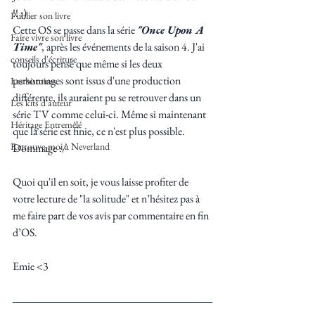
!! ;)
Publier son livre
Cette OS se passe dans la série 
"Once Upon A 
Faire vivre son livre
Time"
, après les événements de la saison 4. J'ai 
conseils d'écriture
toujours pensé que même si les deux 
personnages sont issus d'une production 
Les histoires
différente, ils auraient pu se retrouver dans un 
Les kits d'auteur
série TV comme celui-ci. Même si maintenant 
Héritage Entremêlé
que la série est finie, ce n'est plus possible. 
Retrouve-moi à Neverland
Dommage :/
Quoi qu'il en soit, je vous laisse profiter de 
votre lecture de "la solitude" et n’hésitez pas à 
me faire part de vos avis par commentaire en fin 
d’OS.
Emie <3