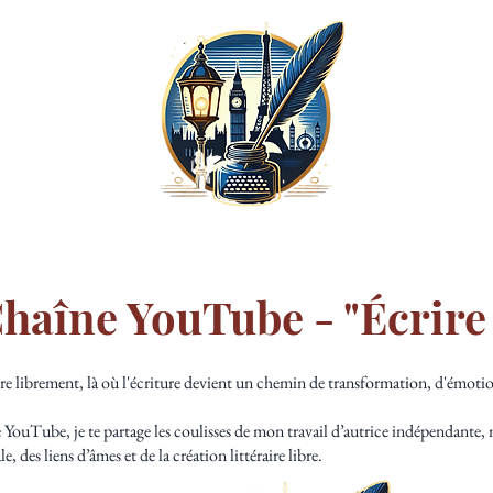
AUTRICE
MES ECRITS
JM BARRIE
CONSEILS D'ECRITU
haîne YouTube - "Écrire
ire librement, là où l'écriture devient un chemin de transformation, d'émoti
e YouTube, je te partage les coulisses de mon travail d’autrice indépendante, 
e, des liens d’âmes et de la création littéraire libre.