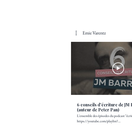
Emie Varentz
6 conseils d'écriture de JM 
(auteur de Peter Pan)
L'ensemble des épisodes du podcast "écrir
https://youtube.com/playlist?
list=PLqxJaJAeFrjzngb4u80VuiBNqX
Yuqh Retrouve l’ensemble de mes romans autopubliés ici :