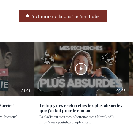
🔔 S’abonner à la chaîne YouTube
21:01
09:05
Barrie !
Le top 5 des recherches les plus absurdes
que j’ai fait pour le roman
e librement" :
La playlist sur mon roman "retrouve-moi à Neverland" :
https://www.youtube.com/playlist?
NvH9Vu0&si=r4vJeR0pFhP-
list=PLqxJaJAeFrjw8x0HgRfMPSCbC2fRHZMVp
L'ensemble des épisodes du podcast "écrire librement" :