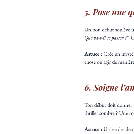
5. Pose une q
Un bon début soulève une
Que va-t-il se passer ?"
. 
Astuce :
 Crée un mystèr
chose ou agir de manièr
6. Soigne l’a
Ton début doit donner u
thriller sombre ? Une ro
Astuce :
 Utilise des de