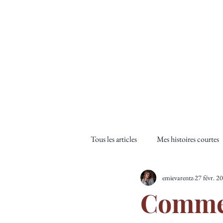
ACCUEIL
L'
Tous les articles
Mes histoires courtes
emievarentz
27 févr. 2
Inspirations et analyses littéraire
Commen
Les histoires
Les kits d'auteur