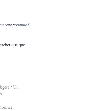
st cette personne ? 
cacher quelque 
légère ? Un 
s.
mbiance.