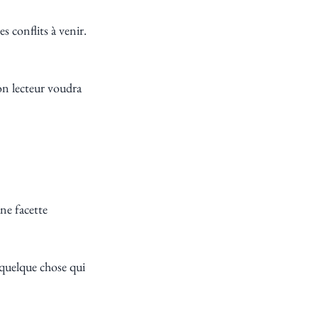
 conflits à venir. 
on lecteur voudra 
ne facette 
quelque chose qui 