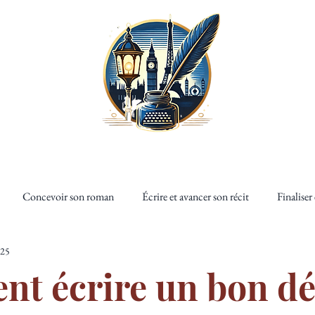
AUTRICE
MES ECRITS
JM BARRIE
CONSEILS D'ECRITU
Concevoir son roman
Écrire et avancer son récit
Finaliser
025
Les fanfictions
Publier son livre
Faire vivre son livre
cons
t écrire un bon d
Héritage Entremêlé
Retrouve-moi à Neverland