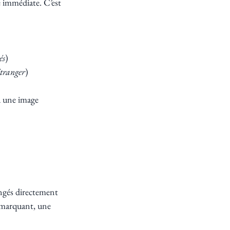
e immédiate. C’est 
és
)
tranger
)
u une image 
ongés directement 
 marquant, une 