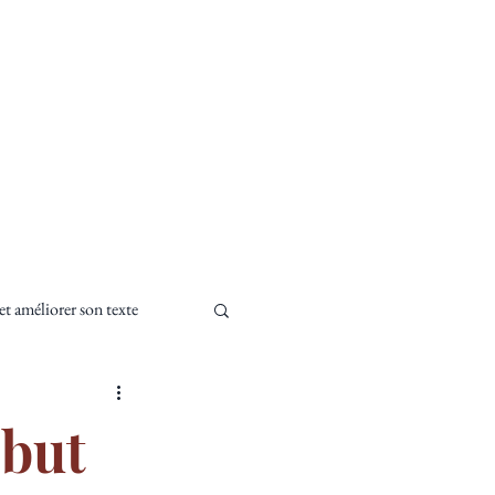
RE
CAUSONS
 et améliorer son texte
eils d'écriture
ébut