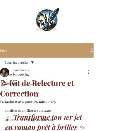
Post
Tous les articles
emievarentz
Tous les articles
1 août 2024
📝 Kit de Relecture et
Mes histoires courtes
Correction
Concevoir son roman
Écrire et avancer son récit
Dernière mise à jour :
25 mars 2025
Finaliser et améliorer son texte
✨ Transforme ton 1er jet 
Inspirations et analyses littéraire
en roman prêt à briller ✨
Les fanfictions