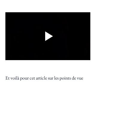
Et voilà pour cet article sur les points de vue 
dans 
l’écriture d’un roman.
Pour finir, rappelons qu’il n’y a pas de bon ni 
de mauvais choix de 
point de vue
 pour votre 
histoire. Il existe des effets de mode ou des 
tendances selon le genre littéraire, mais il s’agit 
avant tout d’une recherche artistique et d’un 