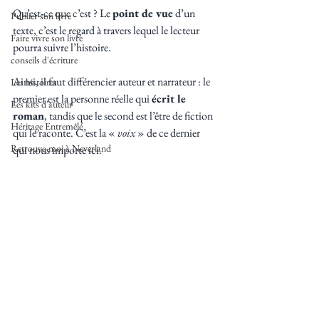
Qu’est-ce que c’est ? Le 
point de vue
 d’un 
Publier son livre
texte, c’est le regard à travers lequel le lecteur 
Faire vivre son livre
pourra suivre l’histoire.
conseils d'écriture
Ainsi, il faut différencier auteur et narrateur : le 
Les histoires
premier est la personne réelle qui 
écrit le 
Les kits d'auteur
roman
, tandis que le second est l’être de fiction 
Héritage Entremêlé
qui le raconte. C’est la « 
voix
 » de ce dernier 
Retrouve-moi à Neverland
qui nous importe ici.