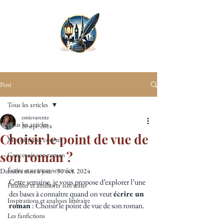
Post
Tous les articles
emievarentz
Tous les articles
20 sept. 2024
Choisir le point de vue de
Mes histoires courtes
son roman ?
Concevoir son roman
Écrire et avancer son récit
Dernière mise à jour :
31 oct. 2024
Cette semaine, je vous propose d’explorer l’une 
Finaliser et améliorer son texte
des bases à connaître quand on veut 
écrire un 
Inspirations et analyses littéraire
roman
 : Choisir le point de vue de son roman.
Les fanfictions