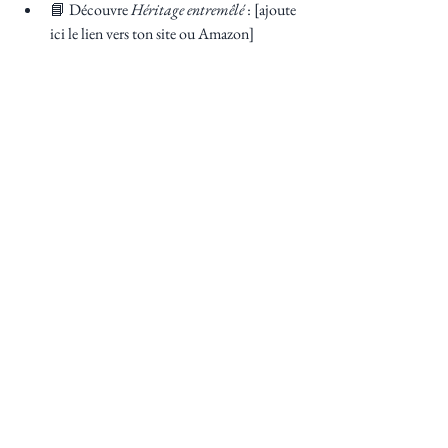
📘 Découvre 
Héritage entremêlé
 : [ajoute 
ici le lien vers ton site ou Amazon]
📸 Suis les coulisses sur Instagram : 
[@tonpseudo]
📺 Regarde la vidéo de fin d’année ici : 
[lien YouTube]
Et toi ? Quel est ton plus beau souvenir créatif 
de cette année ?Je serais ravie de le lire en 
commentaire. ✨
Voir tout
Posts récents