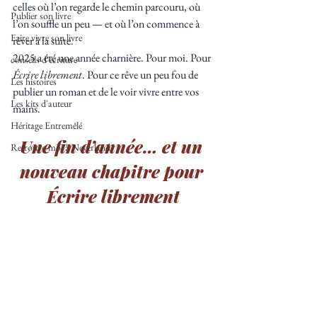
celles où l’on regarde le chemin parcouru, où 
Publier son livre
l’on souffle un peu — et où l’on commence à 
Faire vivre son livre
rêver à la suite.
2025 a été une année charnière. Pour moi. Pour 
conseils d'écriture
Écrire librement
. Pour ce rêve un peu fou de 
Les histoires
publier un roman et de le voir vivre entre vos 
Les kits d'auteur
mains.
Héritage Entremêlé
Une fin d’année… et un 
Retrouve-moi à Neverland
nouveau chapitre pour 
Écrire librement