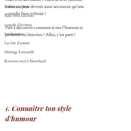
ton texte peut devenir aussi savoureux qu’une 
Publier son livre
comédie bien rythmée ! 
Faire vivre son livre
conseils d'écriture
Prêt à découvrir comment écrire l’humour et 
Les histoires
pimenter tes histoires ? Allez, c’est parti !
Les kits d'auteur
Héritage Entremêlé
Retrouve-moi à Neverland
1.
Connaitre ton style 
d’humour