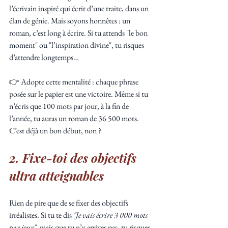
l’écrivain inspiré qui écrit d’une traite, dans un 
élan de génie. Mais soyons honnêtes : un 
roman, c’est long à écrire. Si tu attends "le bon 
moment" ou "l’inspiration divine", tu risques 
d’attendre longtemps…
👉 Adopte cette mentalité : chaque phrase 
posée sur le papier est une victoire. Même si tu 
n’écris que 100 mots par jour, à la fin de 
l’année, tu auras un roman de 36 500 mots. 
C’est déjà un bon début, non ?
2. Fixe-toi des objectifs 
ultra atteignables
Rien de pire que de se fixer des objectifs 
irréalistes. Si tu te dis 
"Je vais écrire 3 000 mots 
par jour"
, mais que tu n’y arrives pas, tu risques 