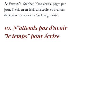
💡 
Exemple
 : Stephen King écrit 6 pages par 
jour. Si toi, tu en écris une seule, tu avances 
déjà bien. L’essentiel, c’est la régularité.
10. N’attends pas d’avoir 
"le temps" pour écrire
On a tous des vies bien remplies, et il est rare 
d’avoir soudainement trois heures devant soi 
pour écrire tranquillement. Mais en réalité, tu 
n’as pas besoin d’autant de temps.
👉 Même 5 ou 10 minutes suffisent. Écrire 
quelques phrases par jour, c’est mieux que rien 
du tout.
💡 
Astuce
 : Utilise les "petits moments perdus" 
pour avancer. Note une idée sur ton téléphone 