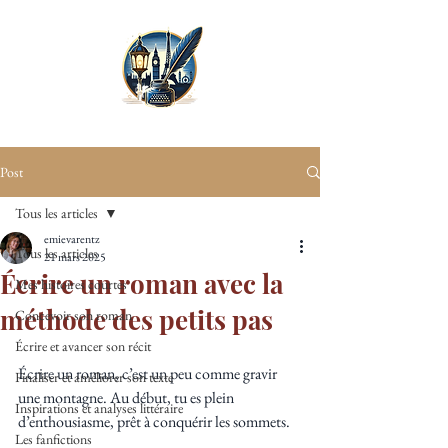
Post
Tous les articles
emievarentz
Tous les articles
21 mars 2025
Écrire un roman avec la
Mes histoires courtes
méthode des petits pas
Concevoir son roman
Écrire et avancer son récit
Écrire un roman, c’est un peu comme gravir 
Finaliser et améliorer son texte
une montagne. Au début, tu es plein 
Inspirations et analyses littéraire
d’enthousiasme, prêt à conquérir les sommets. 
Les fanfictions