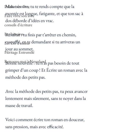
Mais très vite, tu te rends compte que la 
Publier son livre
montée est longue, fatigante, et que ton sac à 
Faire vivre son livre
dos déborde d’idées en vrac. 
conseils d'écriture
Les histoires
Résultat : tu finis par t’arrêter en chemin, 
essoufflé, en te demandant si tu arriveras un 
Les kits d'auteur
jour au sommet.
Héritage Entremêlé
Retrouve-moi à Neverland
Bonne nouvelle : tu n’as pas besoin de tout 
grimper d’un coup ! Et Écrire un roman avec la 
méthode des petits pas.
Avec la méthode des petits pas, tu peux avancer 
lentement mais sûrement, sans te noyer dans la 
masse de travail. 
Voici comment écrire ton roman en douceur, 
sans pression, mais avec efficacité.